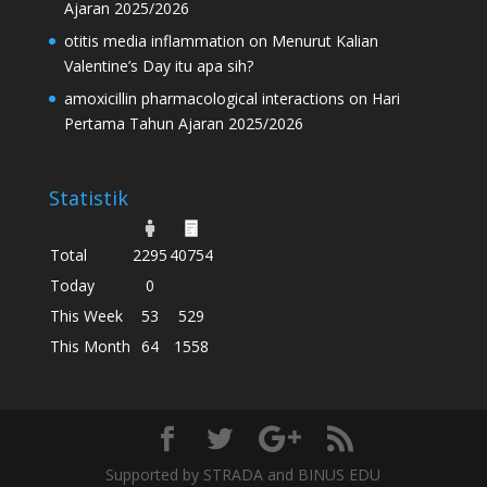
Ajaran 2025/2026
otitis media inflammation
on
Menurut Kalian
Valentine’s Day itu apa sih?
amoxicillin pharmacological interactions
on
Hari
Pertama Tahun Ajaran 2025/2026
Statistik
Total
2295
40754
Today
0
This Week
53
529
This Month
64
1558
Supported by STRADA and BINUS EDU