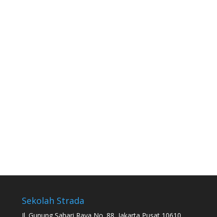
Sekolah Strada
Jl. Gunung Sahari Raya No. 88, Jakarta Pusat 10610