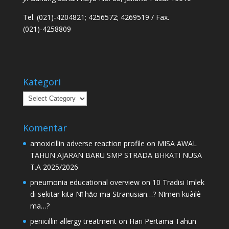
Tel. (021)-4204821; 4256572; 4269519 / Fax.
(021)-4258809
Kategori
Kategori
Komentar
amoxicillin adverse reaction profile
on
MISA AWAL
TAHUN AJARAN BARU SMP STRADA BHKATI NUSA
T.A 2025/2026
pneumonia educational overview
on
10 Tradisi Imlek
di sekitar kita Nǐ hǎo ma Stranusian…? Nǐmen kuàilè
ma…?
penicillin allergy treatment
on
Hari Pertama Tahun