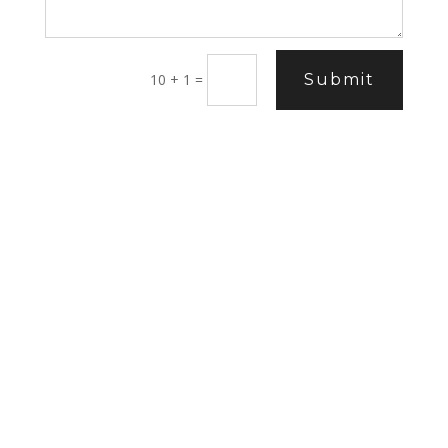
10 + 1
=
Submit