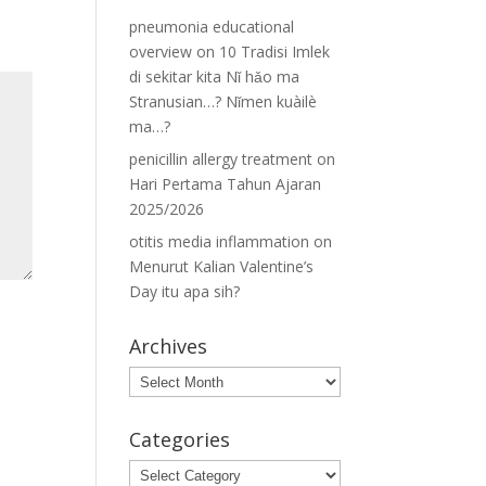
pneumonia educational
overview
on
10 Tradisi Imlek
di sekitar kita Nǐ hǎo ma
Stranusian…? Nǐmen kuàilè
ma…?
penicillin allergy treatment
on
Hari Pertama Tahun Ajaran
2025/2026
otitis media inflammation
on
Menurut Kalian Valentine’s
Day itu apa sih?
Archives
Archives
Categories
Categories