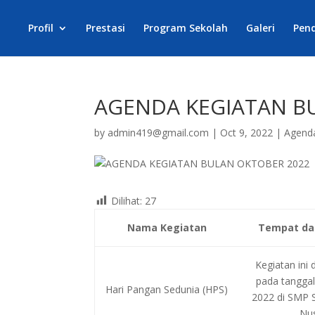
Profil
Prestasi
Program Sekolah
Galeri
Pend
AGENDA KEGIATAN B
by
admin419@gmail.com
|
Oct 9, 2022
|
Agend
Dilihat:
27
Nama Kegiatan
Tempat da
Kegiatan ini 
pada tanggal
Hari Pangan Sedunia (HPS)
2022 di SMP S
Nu