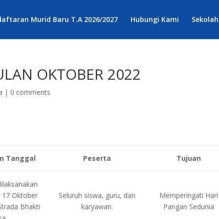
aftaran Murid Baru T.A 2026/2027
Hubungi Kami
Sekolah
ULAN OKTOBER 2022
a
|
0 comments
n Tanggal
Peserta
Tujuan
dilaksanakan
 17 Oktober
Seluruh siswa, guru, dan
Memperingati Hari
trada Bhakti
karyawan.
Pangan Sedunia
sa.