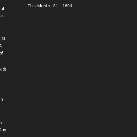
This Month
81
1604
ut
pa
UN
A
26
k di
n
n
Day