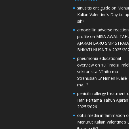
sinusitis ent guide
on
Menur
Kalian Valentine’s Day itu a
sih?
amoxicillin adverse reaction
profile
on
MISA AWAL TAH
AJARAN BARU SMP STRAD
BHKATI NUSA T.A 2025/20
pneumonia educational
overview
on
10 Tradisi Imle
sekitar kita Nǐ hǎo ma
Stranusian…? Nǐmen kuàilè
ma…?
penicillin allergy treatment
o
Hari Pertama Tahun Ajaran
2025/2026
otitis media inflammation
o
Menurut Kalian Valentine’s 
itu apa sih?