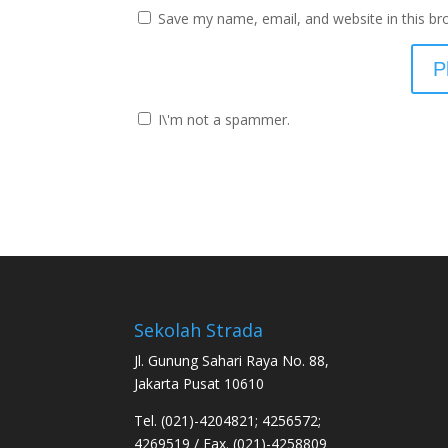
Save my name, email, and website in this br
I\'m not a spammer.
Sekolah Strada
Jl. Gunung Sahari Raya No. 88,
Jakarta Pusat 10610
Tel. (021)-4204821; 4256572;
4269519 / Fax. (021)-4258809