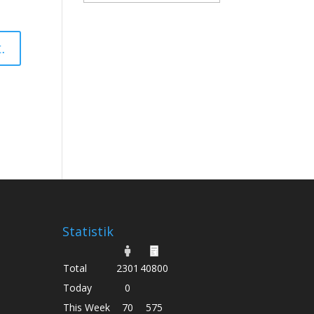
Statistik
Total
2301
40800
Today
0
This Week
70
575