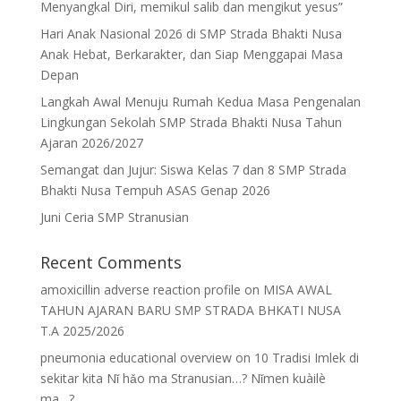
Menyangkal Diri, memikul salib dan mengikut yesus”
Hari Anak Nasional 2026 di SMP Strada Bhakti Nusa
Anak Hebat, Berkarakter, dan Siap Menggapai Masa
Depan
Langkah Awal Menuju Rumah Kedua Masa Pengenalan
Lingkungan Sekolah SMP Strada Bhakti Nusa Tahun
Ajaran 2026/2027
Semangat dan Jujur: Siswa Kelas 7 dan 8 SMP Strada
Bhakti Nusa Tempuh ASAS Genap 2026
Juni Ceria SMP Stranusian
Recent Comments
amoxicillin adverse reaction profile
on
MISA AWAL
TAHUN AJARAN BARU SMP STRADA BHKATI NUSA
T.A 2025/2026
pneumonia educational overview
on
10 Tradisi Imlek di
sekitar kita Nǐ hǎo ma Stranusian…? Nǐmen kuàilè
ma…?