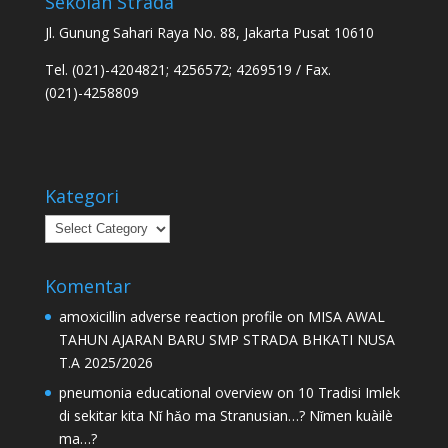
Sekolah Strada
Jl. Gunung Sahari Raya No. 88, Jakarta Pusat 10610
Tel. (021)-4204821; 4256572; 4269519 / Fax.
(021)-4258809
Kategori
Kategori
Komentar
amoxicillin adverse reaction profile
on
MISA AWAL
TAHUN AJARAN BARU SMP STRADA BHKATI NUSA
T.A 2025/2026
pneumonia educational overview
on
10 Tradisi Imlek
di sekitar kita Nǐ hǎo ma Stranusian…? Nǐmen kuàilè
ma…?