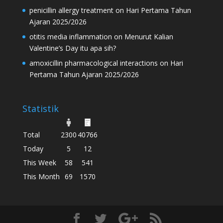
penicillin allergy treatment
on
Hari Pertama Tahun
Ajaran 2025/2026
otitis media inflammation
on
Menurut Kalian
Valentine’s Day itu apa sih?
amoxicillin pharmacological interactions
on
Hari
Pertama Tahun Ajaran 2025/2026
Statistik
Total
2300
40766
Today
5
12
This Week
58
541
This Month
69
1570