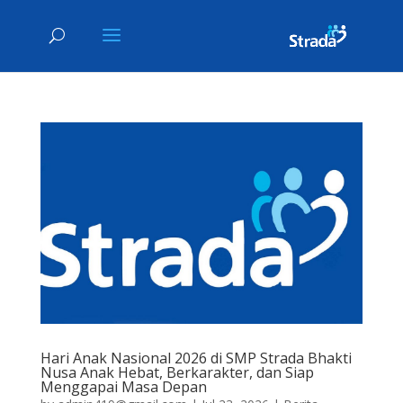
Hari Anak Nasional 2026 di SMP Strada Bhakti
Nusa Anak Hebat, Berkarakter, dan Siap
Menggapai Masa Depan