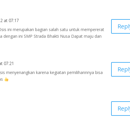
2 at 07:17
Repl
Osis ini merupakan bagian salah satu untuk mempererat
a dengan ini SMP Strada Bhakti Nusa Dapat maju dan
at 07:21
Repl
osis menyenangkan karena kegiatan pemilihannnya bisa
as
Repl