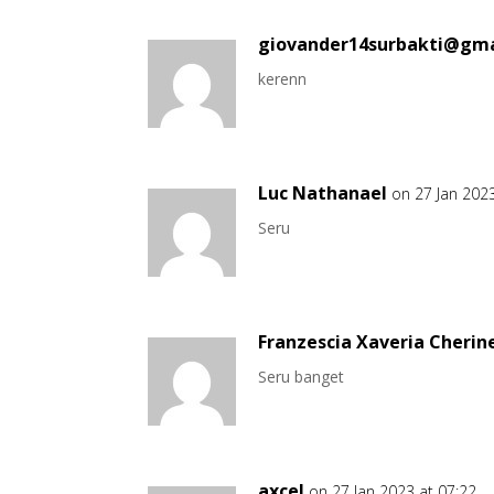
giovander14surbakti@gma
kerenn
Luc Nathanael
on 27 Jan 2023
Seru
Franzescia Xaveria Cherin
Seru banget
axcel
on 27 Jan 2023 at 07:22