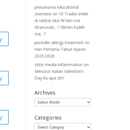
pneumonia educational
overview
on
10 Tradisi Imlek
di sekitar kita Nǐ hǎo ma
Stranusian…? Nǐmen kuàilè
ma…?
y
penicillin allergy treatment
on
Hari Pertama Tahun Ajaran
2025/2026
otitis media inflammation
on
Menurut Kalian Valentine’s
y
Day itu apa sih?
Archives
Archives
y
Categories
Categories