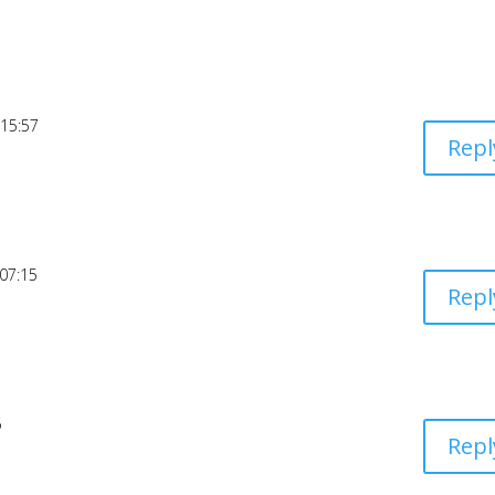
 15:57
Repl
 07:15
Repl
6
Repl