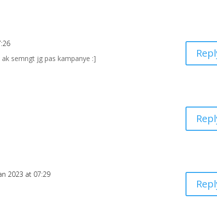
7:26
Repl
d ak semngt jg pas kampanye :]
Repl
an 2023 at 07:29
Repl