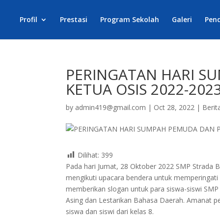
Profil
Prestasi
Program Sekolah
Galeri
Pend
PERINGATAN HARI S
KETUA OSIS 2022-202
by
admin419@gmail.com
|
Oct 28, 2022
|
Berit
Dilihat:
399
Pada hari Jumat, 28 Oktober 2022 SMP Strada B
mengikuti upacara bendera untuk memperingat
memberikan slogan untuk para siswa-siswi SMP 
Asing dan Lestarikan Bahasa Daerah. Amanat p
siswa dan siswi dari kelas 8.