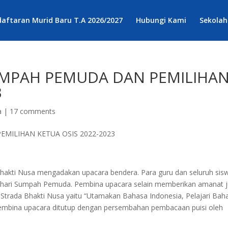
aftaran Murid Baru T.A 2026/2027
Hubungi Kami
Sekolah
UMPAH PEMUDA DAN PEMILIHA
3
a
|
17 comments
hakti Nusa mengadakan upacara bendera. Para guru dan seluruh sis
i hari Sumpah Pemuda. Pembina upacara selain memberikan amanat 
Strada Bhakti Nusa yaitu “Utamakan Bahasa Indonesia, Pelajari Bah
embina upacara ditutup dengan persembahan pembacaan puisi oleh