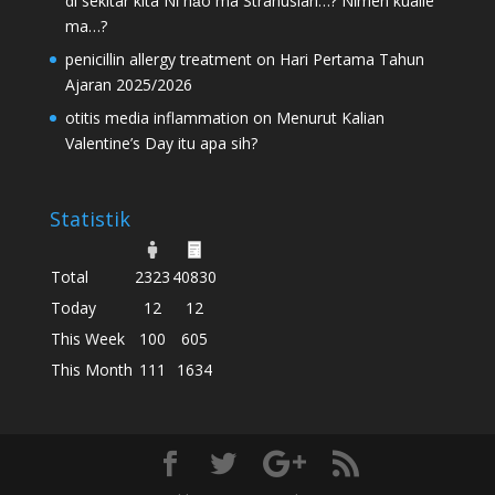
di sekitar kita Nǐ hǎo ma Stranusian…? Nǐmen kuàilè
ma…?
penicillin allergy treatment
on
Hari Pertama Tahun
Ajaran 2025/2026
otitis media inflammation
on
Menurut Kalian
Valentine’s Day itu apa sih?
Statistik
Total
2323
40830
Today
12
12
This Week
100
605
This Month
111
1634