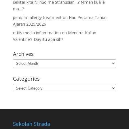
sekitar kita Nǐ hǎo ma Stranusian…? Nǐmen kuàilè
ma…?
penicillin allergy treatment
on
Hari Pertama Tahun
Ajaran 2025/2026
otitis media inflammation
on
Menurut Kalian
Valentine’s Day itu apa sih?
Archives
Archives
Categories
Categories
Sekolah Strada