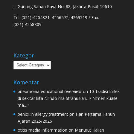
Jl. Gunung Sahari Raya No. 88, Jakarta Pusat 10610
Tel. (021)-4204821; 4256572; 4269519 / Fax.
(021)-4258809
Kategori
Kategori
Komentar
pneumonia educational overview
on
10 Tradisi Imlek
di sekitar kita Nǐ hǎo ma Stranusian…? Nǐmen kuàilè
ma…?
penicillin allergy treatment
on
Hari Pertama Tahun
Ajaran 2025/2026
otitis media inflammation
on
Menurut Kalian