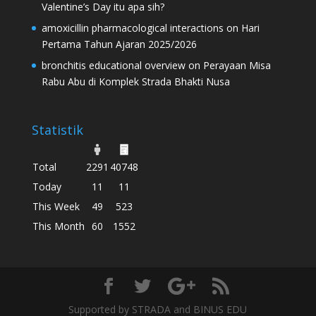
Valentine’s Day itu apa sih?
amoxicillin pharmacological interactions
on
Hari
Pertama Tahun Ajaran 2025/2026
bronchitis educational overview
on
Perayaan Misa
Rabu Abu di Komplek Strada Bhakti Nusa
Statistik
Total
2291
40748
Today
11
11
This Week
49
523
This Month
60
1552
Supported by STRADA and BINUS EDU