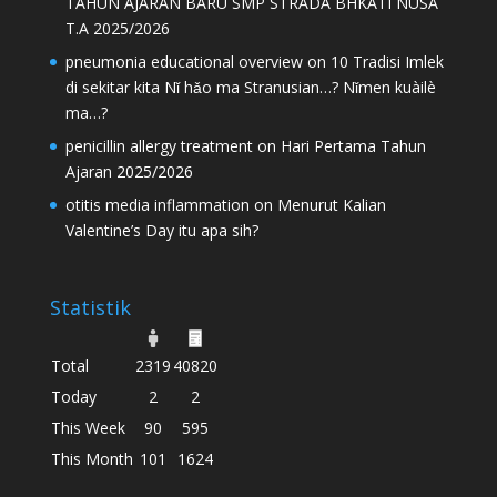
TAHUN AJARAN BARU SMP STRADA BHKATI NUSA
T.A 2025/2026
pneumonia educational overview
on
10 Tradisi Imlek
di sekitar kita Nǐ hǎo ma Stranusian…? Nǐmen kuàilè
ma…?
penicillin allergy treatment
on
Hari Pertama Tahun
Ajaran 2025/2026
otitis media inflammation
on
Menurut Kalian
Valentine’s Day itu apa sih?
Statistik
Total
2319
40820
Today
2
2
This Week
90
595
This Month
101
1624