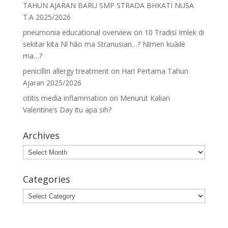
TAHUN AJARAN BARU SMP STRADA BHKATI NUSA
T.A 2025/2026
pneumonia educational overview
on
10 Tradisi Imlek di
sekitar kita Nǐ hǎo ma Stranusian…? Nǐmen kuàilè
ma…?
penicillin allergy treatment
on
Hari Pertama Tahun
Ajaran 2025/2026
otitis media inflammation
on
Menurut Kalian
Valentine’s Day itu apa sih?
Archives
Archives
Categories
Categories